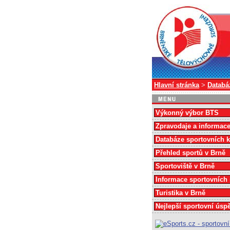
Hlavní stránka
>
Databá
Výkonný výbor BTS
Zpravodaje a informac
Databáze sportovních 
Přehled sportů v Brně
Sportoviště v Brně
Informace sportovních
Turistika v Brně
Nejlepší sportovní úsp