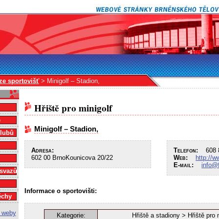
ze sportovišť
> Minigolf – Stadion,
Hřiště pro minigolf
e
Minigolf – Stadion,
klubů
Adresa:
Telefon:
608 8
602 00 BrnoKounicova 20/22
Web:
http://w
E-mail:
info@
 svazů
Informace o sportovišti:
ěchy
Kategorie:
Hřiště a stadiony > Hřiště pro 