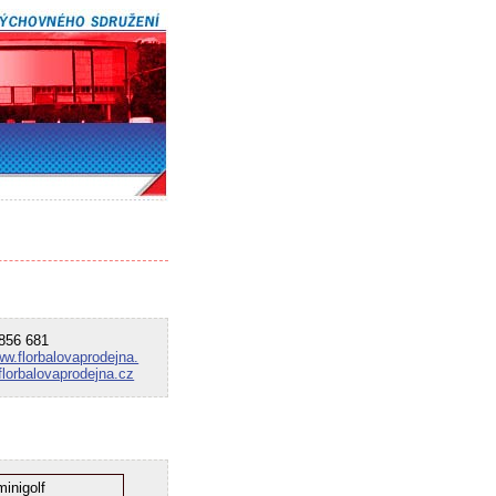
56 681
ww.florbalovaprodejna.
florbalovaprodejna.cz
minigolf