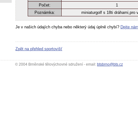
Počet:
1
Poznámka:
miniaturgolf s 18ti dráhami,pro 
Je v našich údajích chyba nebo některý údaj úplně chybí?
Dejte nám
Zpět na přehled sportovišť
© 2004 Brněnské tělovýchovné sdružení - email:
btsbrno@bts.cz