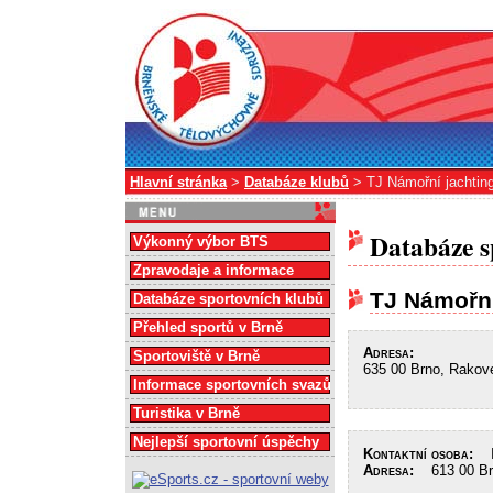
Hlavní stránka
>
Databáze klubů
> TJ Námořní jachtin
Databáze s
Výkonný výbor BTS
Zpravodaje a informace
TJ Námořní
Databáze sportovních klubů
Přehled sportů v Brně
Adresa:
Sportoviště v Brně
635 00 Brno, Rakov
Informace sportovních svazů
Turistika v Brně
Nejlepší sportovní úspěchy
Kontaktní osoba:
In
Adresa:
613 00 Brn