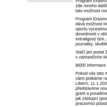
Program Erasmus
zde mnoho dalšíc
tato možnost rozš
Program Erasmus
dává možnost tr
sportu vycestovat
dovednosti v obl
extraligový tým,
poznatky, skvělé
Stačí jen podat 
v zahraničním kl
Bližší informace
Pokud vás tato m
vámi potkáme na
Liberci, 11.1.20
představíme nov
grant a poradíme
jak zástupci spo
pracovníci působí