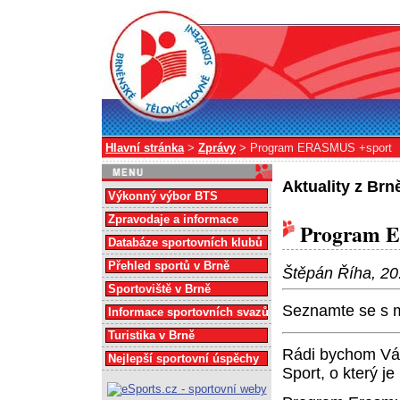
Hlavní stránka
>
Zprávy
> Program ERASMUS +sport
Aktuality z Br
Výkonný výbor BTS
Zpravodaje a informace
Program 
Databáze sportovních klubů
Přehled sportů v Brně
Štěpán Říha, 20
Sportoviště v Brně
Seznamte se s 
Informace sportovních svazů
Turistika v Brně
Rádi bychom Vá
Nejlepší sportovní úspěchy
Sport, o který je