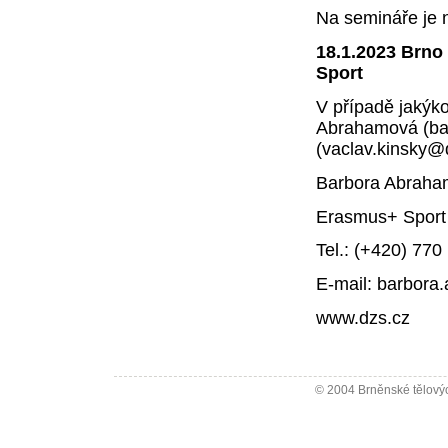
Na semináře je n
18.1.2023 Brno
Sport
V případě jakýko
Abrahamová (ba
(vaclav.kinsky@
Barbora Abrah
Erasmus+ Sport
Tel.: (+420) 770
E-mail: barbor
www.dzs.cz
© 2004 Brněnské tělovýc