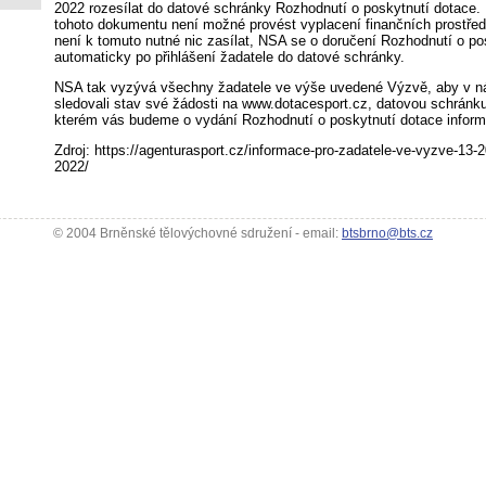
2022 rozesílat do datové schránky Rozhodnutí o poskytnutí dotace.
tohoto dokumentu není možné provést vyplacení finančních prostřed
není k tomuto nutné nic zasílat, NSA se o doručení Rozhodnutí o po
automaticky po přihlášení žadatele do datové schránky.
NSA tak vyzývá všechny žadatele ve výše uvedené Výzvě, aby v ná
sledovali stav své žádosti na www.dotacesport.cz, datovou schránku
kterém vás budeme o vydání Rozhodnutí o poskytnutí dotace inform
Zdroj: https://agenturasport.cz/informace-pro-zadatele-ve-vyzve-13-
2022/
© 2004 Brněnské tělovýchovné sdružení - email:
btsbrno@bts.cz