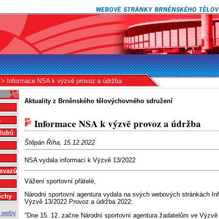
> Informace NSA k výzvě provoz a údržba
Aktuality z Brněnského tělovýchovného sdružení
e
Informace NSA k výzvě provoz a údržba
klubů
Štěpán Říha, 15.12.2022
NSA vydala informaci k Výzvě 13/2022
 svazů
Vážení sportovní přátelé,
Národní sportovní agentura vydala na svých webových stránkách Inf
ěchy
Výzvě 13/2022 Provoz a údržba 2022:
"Dne 15. 12. začne Národní sportovní agentura žadatelům ve Výzvě