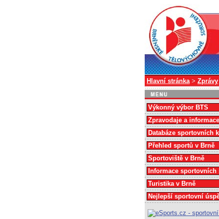
Hlavní stránka
>
Zprávy
Výkonný výbor BTS
Zpravodaje a informac
Databáze sportovních 
Přehled sportů v Brně
Sportoviště v Brně
Informace sportovních
Turistika v Brně
Nejlepší sportovní úsp