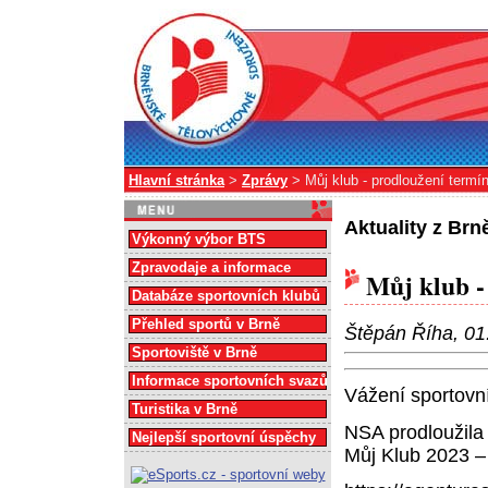
Hlavní stránka
>
Zprávy
> Můj klub - prodloužení termí
Aktuality z Br
Výkonný výbor BTS
Zpravodaje a informace
Můj klub -
Databáze sportovních klubů
Přehled sportů v Brně
Štěpán Říha, 01
Sportoviště v Brně
Informace sportovních svazů
Vážení sportovní
Turistika v Brně
NSA prodloužila
Nejlepší sportovní úspěchy
Můj Klub 2023 –