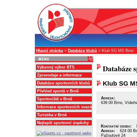
Hlavní stránka
>
Databáze klubů
> Klub SG MS Brno
Databáze s
Výkonný výbor BTS
Zpravodaje a informace
Klub SG M
Databáze sportovních klubů
Přehled sportů v Brně
Adresa:
Sportoviště v Brně
639 00 Brno, Vídeň
Informace sportovních svazů
Turistika v Brně
Nejlepší sportovní úspěchy
Kontaktní osoba:
Mg
Adresa:
624 00 Brn
Pažoutové 24