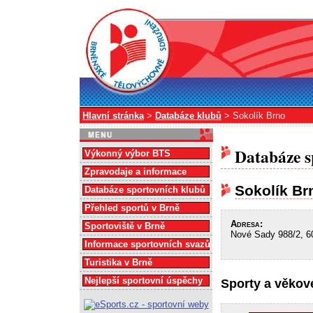
Hlavní stránka
>
Databáze klubů
> Sokolík Brno
Databáze s
Výkonný výbor BTS
Zpravodaje a informace
Sokolík Br
Databáze sportovních klubů
Přehled sportů v Brně
Adresa:
Sportoviště v Brně
Nové Sady 988/2, 6
Informace sportovních svazů
Turistika v Brně
Nejlepší sportovní úspěchy
Sporty a věkové