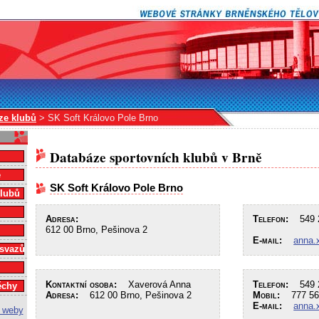
ze klubů
> SK Soft Královo Pole Brno
Databáze sportovních klubů v Brně
e
SK Soft Královo Pole Brno
klubů
Adresa:
Telefon:
549 2
612 00 Brno, Pešinova 2
E-mail:
anna.
 svazů
Kontaktní osoba:
Xaverová Anna
Telefon:
549 2
ěchy
Adresa:
612 00 Brno, Pešinova 2
Mobil:
777 56
E-mail:
anna.