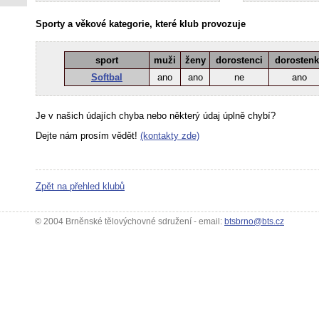
Sporty a věkové kategorie, které klub provozuje
sport
muži
ženy
dorostenci
dorosten
Softbal
ano
ano
ne
ano
Je v našich údajích chyba nebo některý údaj úplně chybí?
Dejte nám prosím vědět!
(kontakty zde)
Zpět na přehled klubů
© 2004 Brněnské tělovýchovné sdružení - email:
btsbrno@bts.cz