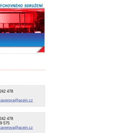
42 478
xaverova@acein.cz
42 478
9 575
xaverova@acein.cz