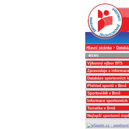
Hlavní stránka
>
Databá
Výkonný výbor BTS
Zpravodaje a informac
Databáze sportovních 
Přehled sportů v Brně
Sportoviště v Brně
Informace sportovních
Turistika v Brně
Nejlepší sportovní úsp