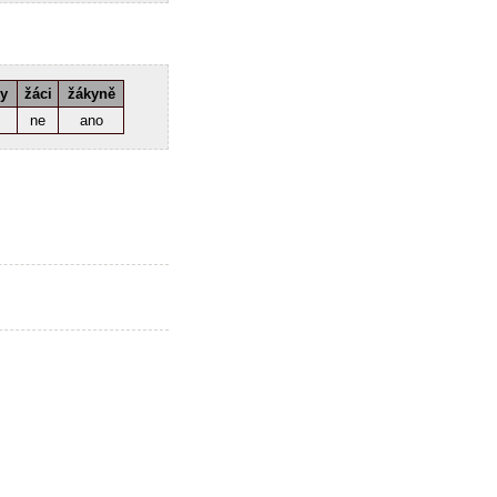
ky
žáci
žákyně
ne
ano