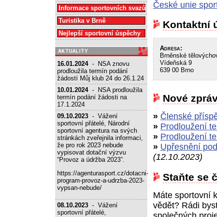
České unie spor
Informace sportovních svazů
Turistika v Brně
Kontaktní 
Nejlepší sportovní úspěchy
Adresa:
Brněnské tělovýchov
Vídeňská 9
16.01.2024
- NSA znovu
639 00 Brno
prodloužila termín podání
žádostí Můj klub 24 do 26.1.24
10.01.2024
- NSA prodloužila
Nové zprá
termín podání žádosti na
17.1.2024
»
Členské přísp
09.10.2023
- Vážení
sportovní přátelé, Národní
»
Prodloužení t
sportovní agentura na svých
»
Prodloužení t
stránkách zveřejnila informaci,
že pro rok 2023 nebude
»
Upřesnění pod
vypisovat dotační výzvu
(12.10.2023)
“Provoz a údržba 2023”.
https://agenturasport.cz/dotacni-
Staňte se 
program-provoz-a-udrzba-2023-
vypsan-nebude/
Máte sportovní k
vědět? Rádi byst
08.10.2023
- Vážení
sportovní přátelé,
společných proj