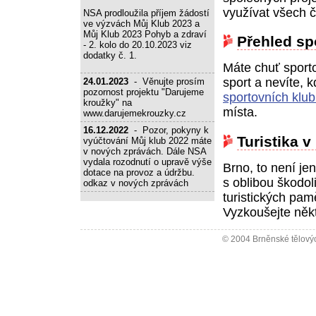
využívat všech 
NSA prodloužila příjem žádostí
ve výzvách Můj Klub 2023 a
Můj Klub 2023 Pohyb a zdraví
Přehled sp
- 2. kolo do 20.10.2023 viz
dodatky č. 1.
Máte chuť sporto
sport a nevíte, 
24.01.2023
- Věnujte prosím
pozornost projektu "Darujeme
sportovních klu
kroužky" na
místa.
www.darujemekrouzky.cz
16.12.2022
- Pozor, pokyny k
Turistika v
vyúčtování Můj klub 2022 máte
v nových zprávách. Dále NSA
vydala rozodnutí o upravě výše
Brno, to není je
dotace na provoz a údržbu.
s oblibou škodol
odkaz v nových zprávách
turistických pam
Vyzkoušejte něk
© 2004 Brněnské tělovýc