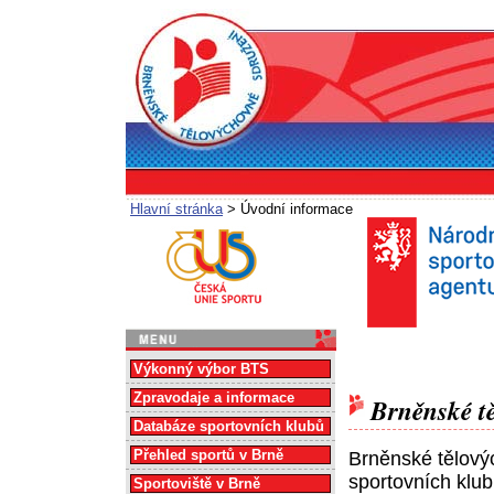
Hlavní stránka
> Úvodní informace
Výkonný výbor BTS
Zpravodaje a informace
Brněnské tě
Databáze sportovních klubů
Přehled sportů v Brně
Brněnské tělový
sportovních klub
Sportoviště v Brně